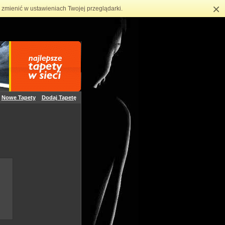
×
zmienić w ustawieniach Twojej przeglądarki.
Nowe Tapety
Dodaj Tapetę