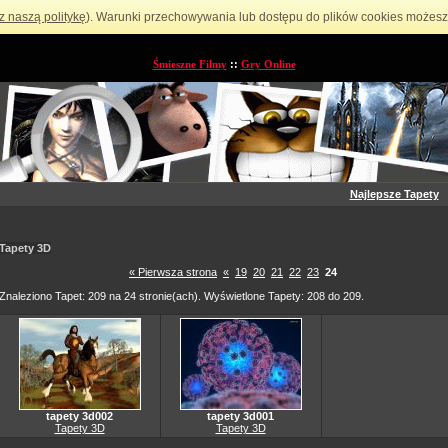
z naszą politykę
). Warunki przechowywania lub dostępu do plików cookies możesz 
Śmieszne Filmy
::
Gry Online
Najlepsze Tapety
Tapety 3D
« Pierwsza strona
«
19
20
21
22
23
24
Znaleziono Tapet: 209 na 24 stronie(ach). Wyświetlone Tapety: 208 do 209.
tapety 3d002
tapety 3d001
Tapety 3D
Tapety 3D