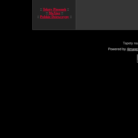
::
Teksty Piosenek
::
::
MaXior
::
::
Polskie Dziewczyny
::
Tapety na
Powered by
4image