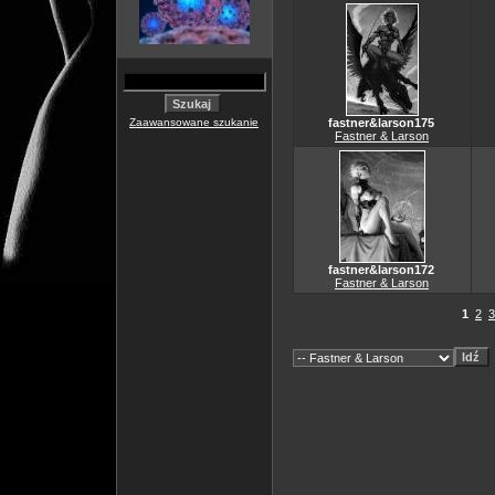
Zaawansowane szukanie
fastner&larson175
Fastner & Larson
fastner&larson172
Fastner & Larson
1
2
3