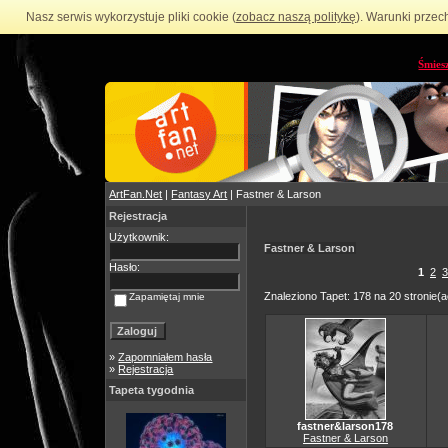
Nasz serwis wykorzystuje pliki cookie (
zobacz naszą politykę
). Warunki przec
Śmies
ArtFan.Net
|
Fantasy Art
| Fastner & Larson
Rejestracja
Użytkownik:
Fastner & Larson
Hasło:
1
2
3
Znaleziono Tapet: 178 na 20 stronie(a
Zapamiętaj mnie
»
Zapomniałem hasła
»
Rejestracja
Tapeta tygodnia
fastner&larson178
Fastner & Larson