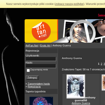
Nasz serwis wykorzystuje pliki cookie (
zobacz naszą politykę
). Warunki przec
Śmies
ArtFan.Net
|
Erotic Art
| Anthony Guerra
Rejestracja
Użytkownik:
Anthony Guerra
Hasło:
1
2
3
Znaleziono Tapet: 58 na 7 stronie(ach
Zapamiętaj mnie
»
Zapomniałem hasła
»
Rejestracja
Tapeta tygodnia
anthony
guerra058
Anthony Guerra