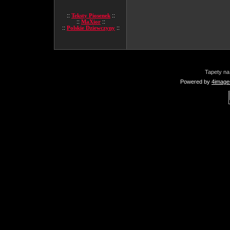
::
Teksty Piosenek
::
::
MaXior
::
::
Polskie Dziewczyny
::
Tapety na
Powered by
4image