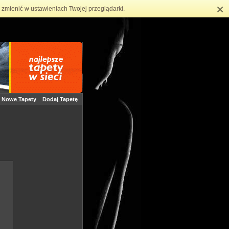
×
zmienić w ustawieniach Twojej przeglądarki.
Nowe Tapety
Dodaj Tapetę