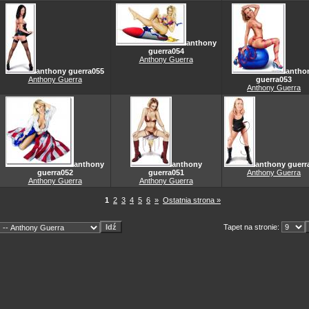
anthony
guerra054
Anthony Guerra
anthony guerra055
antho
Anthony Guerra
guerra053
Anthony Guerra
anthony
anthony
anthony guerr
guerra052
guerra051
Anthony Guerra
Anthony Guerra
Anthony Guerra
1
2
3
4
5
6
»
Ostatnia strona »
Tapet na stronie: