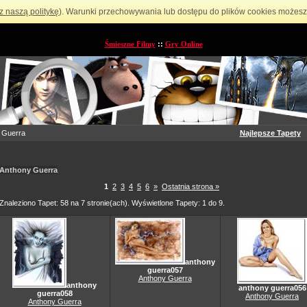
z naszą politykę
). Warunki przechowywania lub dostępu do plików cookies możesz 
Śmieszne Filmy
::
Gry Online
 Guerra
Najlepsze Tapety
Anthony Guerra
1
2
3
4
5
6
»
Ostatnia strona »
Znaleziono Tapet: 58 na 7 stronie(ach). Wyświetlone Tapety: 1 do 9.
anthony
guerra057
Anthony Guerra
anthony
anthony guerra056
guerra058
Anthony Guerra
Anthony Guerra