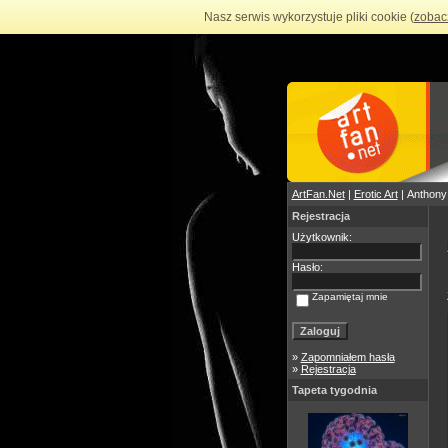
Nasz serwis wykorzystuje pliki cookie (
zobac
ArtFan.Net
|
Erotic Art
| Anthony
Rejestracja
Użytkownik:
Hasło:
Zapamiętaj mnie
»
Zapomniałem hasła
»
Rejestracja
Tapeta tygodnia