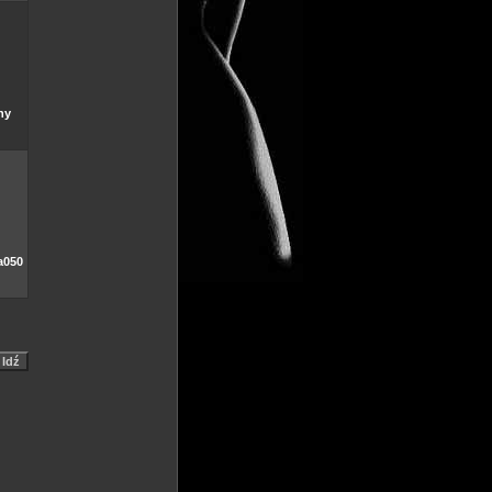
ny
a050