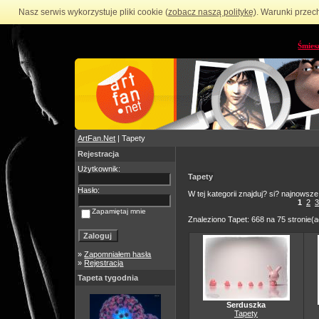
Nasz serwis wykorzystuje pliki cookie (
zobacz naszą politykę
). Warunki przec
Śmies
ArtFan.Net
| Tapety
Rejestracja
Użytkownik:
Tapety
Hasło:
W tej kategorii znajduj? si? najnowsze
1
2
3
Zapamiętaj mnie
Znaleziono Tapet: 668 na 75 stronie(a
»
Zapomniałem hasła
»
Rejestracja
Tapeta tygodnia
Serduszka
Tapety