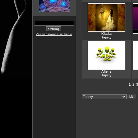
Klatka
Zaawansowane szukanie
Tapety
Aliens
Tapety
1
2
3