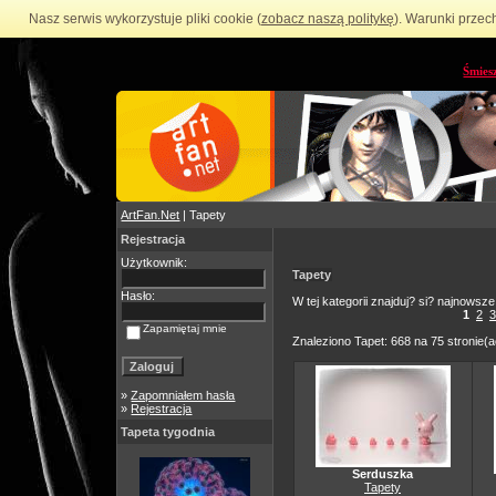
Nasz serwis wykorzystuje pliki cookie (
zobacz naszą politykę
). Warunki przec
Śmies
ArtFan.Net
| Tapety
Rejestracja
Użytkownik:
Tapety
Hasło:
W tej kategorii znajduj? si? najnowsze
1
2
3
Zapamiętaj mnie
Znaleziono Tapet: 668 na 75 stronie(a
»
Zapomniałem hasła
»
Rejestracja
Tapeta tygodnia
Serduszka
Tapety