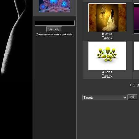
Klatka
Zaawansowane szukanie
Tapety
Aliens
Tapety
1
2
3