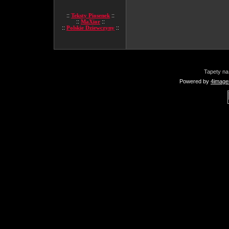
::
Teksty Piosenek
::
::
MaXior
::
::
Polskie Dziewczyny
::
Tapety na
Powered by
4image