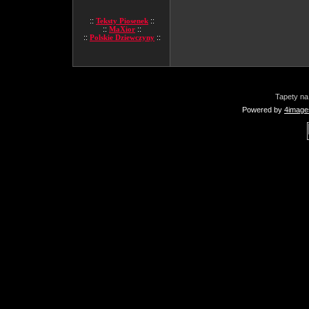
::
Teksty Piosenek
::
::
MaXior
::
::
Polskie Dziewczyny
::
Tapety na
Powered by
4image