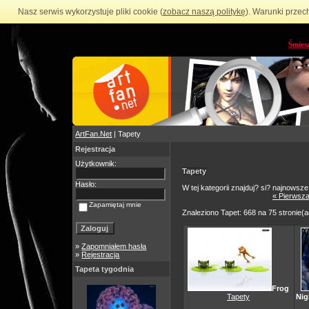
Nasz serwis wykorzystuje pliki cookie (
zobacz naszą politykę
). Warunki przec
Śmies
ArtFan.Net
| Tapety
Rejestracja
Użytkownik:
Tapety
Hasło:
W tej kategorii znajduj? si? najnowsze
« Pierwsza
Zapamiętaj mnie
Znaleziono Tapet: 668 na 75 stronie(
»
Zapomniałem hasła
»
Rejestracja
Tapeta tygodnia
Frog
Tapety
Nig