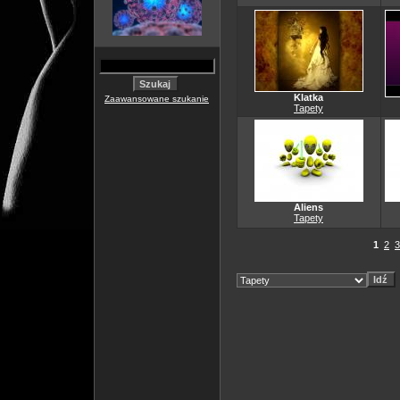
Klatka
Zaawansowane szukanie
Tapety
Aliens
Tapety
1
2
3