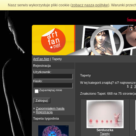
Nasz serwis wykorzystuje pliki cookie (
zobacz naszą politykę
). Warunki przec
Śmies
ArtFan.Net
| Tapety
Rejestracja
Użytkownik:
Tapety
Hasło:
W tej kategorii znajduj? si? najnowsze
1
2
3
Zapamiętaj mnie
Znaleziono Tapet: 668 na 75 stronie(a
»
Zapomniałem hasła
»
Rejestracja
Tapeta tygodnia
Serduszka
Tapety