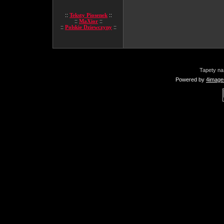
::
Teksty Piosenek
::
::
MaXior
::
::
Polskie Dziewczyny
::
Tapety na
Powered by
4image