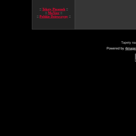
::
Teksty Piosenek
::
::
MaXior
::
::
Polskie Dziewczyny
::
Tapety na
Powered by
4image