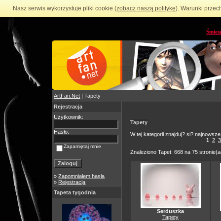
Nasz serwis wykorzystuje pliki cookie (
zobacz naszą politykę
). Warunki przec
Śmies
ArtFan.Net
| Tapety
Rejestracja
Użytkownik:
Tapety
Hasło:
W tej kategorii znajduj? si? najnowsze
1
2
3
Zapamiętaj mnie
Znaleziono Tapet: 668 na 75 stronie(a
»
Zapomniałem hasła
»
Rejestracja
Tapeta tygodnia
Serduszka
Tapety