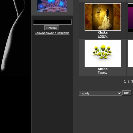
Klatka
Zaawansowane szukanie
Tapety
Aliens
Tapety
1
2
3